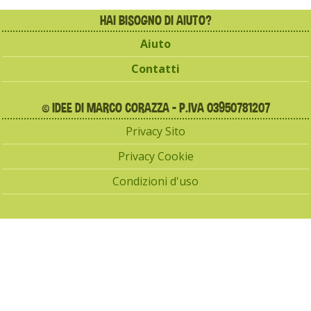
HAI BISOGNO DI AIUTO?
Aiuto
Contatti
© IDEE DI MARCO CORAZZA - P.IVA 03950781207
Privacy Sito
Privacy Cookie
Condizioni d'uso